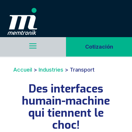
a
Cotización
Accueil
>
Industries
>
Transport
Des interfaces
humain-machine
qui tiennent le
choc!