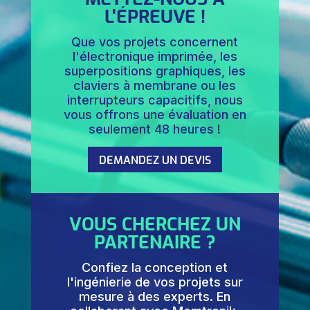
L'ÉPREUVE !
Que vos projets concernent
l'électronique imprimée, les
superpositions graphiques, les
claviers à membrane ou les
interrupteurs capacitifs, nous
vous offrons une évaluation en
seulement 48 heures !
DEMANDEZ UN DEVIS
VOUS CHERCHEZ UN
PARTENAIRE ?
Confiez la conception et
l'ingénierie de vos projets sur
mesure à des experts. En