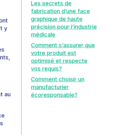
Les secrets de
fabrication d’une face
graphique de haute
ont
précision pour l’industrie
t y
médicale
Comment s’assurer que
es
votre produit est
nts,
optimisé et respecte
vos requis?
Comment choisir un
manufacturier
nt au
écoresponsable?
ce
os