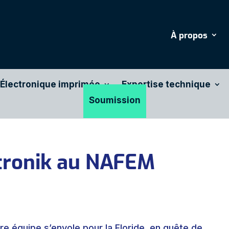
À propos
Électronique imprimée
Expertise technique
Soumission
tronik au NAFEM
re équipe s’envole pour la Floride, en quête de