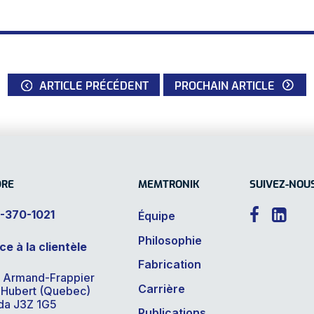
ARTICLE PRÉCÉDENT
PROCHAIN ARTICLE
DRE
MEMTRONIK
SUIVEZ-NOU


-370-1021
Équipe
Philosophie
ce à la clientèle
Fabrication
 Armand-Frappier
Carrière
-Hubert (Quebec)
da J3Z 1G5
Publications